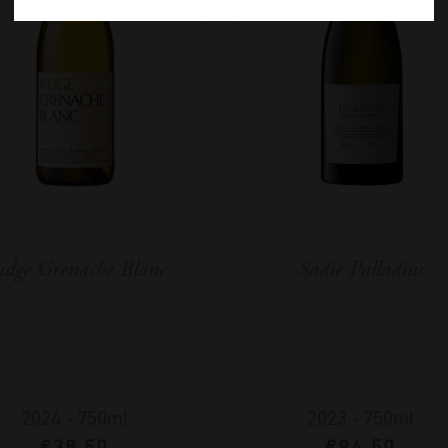
idge Grenache Blanc
Sadie Palladius
2024
-
750ml
2023
-
750ml
€
38,50
€
94,50