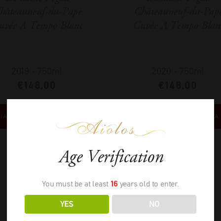
hâteauneuf-du-Pape
Châteauneuf-du-Pap
uvée A Tempo Blanc
Cuvée A Tempo Blan
2019
-
750ml
2020
-
750ml
€
148,00
€
148,00
ΙΑΒΑΣΤΕ ΠΕΡΙΣΣΟΤΕΡΑ
ΔΙΑΒΑΣΤΕ ΠΕΡΙΣΣΟΤΕΡΑ
Age Verification
You must be at least
16
years old to enter.
YES
NO