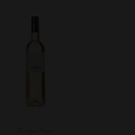
Σκούραs Άκρες