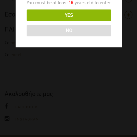
You must be at least
16
years old to enter.
Εσοδεία
YES
ΠΛΗΡΗΣ ΤΙΜΟΚΑΤΑΛΟΓΟΣ
NO
Σε
pdf
Σε
excel
Ακολουθήστε μας
FACEBOOK
INSTAGRAM