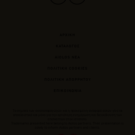
ΑΡΧΙΚΗ
ΚΑΤΑΛΟΓΟΣ
AIOLOS ΝΕΑ
ΠΟΛΙΤΙΚΗ COOKIES
ΠΟΛΙΤΙΚΗ ΑΠΟΡΡΗΤΟΥ
ΕΠΙΚΟΙΝΩΝΙΑ
Tα σήματα των οινοποπαραγωγών και η προκείμενη αναφορά αυτών γίνεται
αποκλειστικά και μόνο για την αρτιότερη ενημέρωση και διευκόλυνση των
επισκεπτών στον ιστότοπο.
Trademarks presented here belong to Αiolos partners. Their presentation is
solely to inform Aiolos partners and clients.