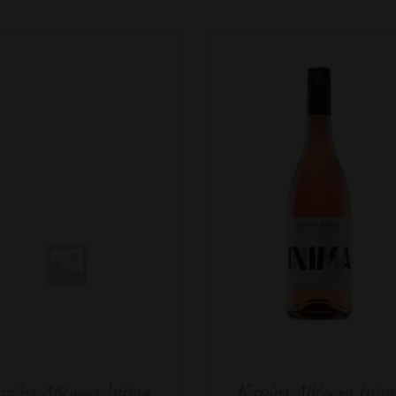
ατώγι Αβέρωφ Inima
Κατώγι Αβέρωφ Inim