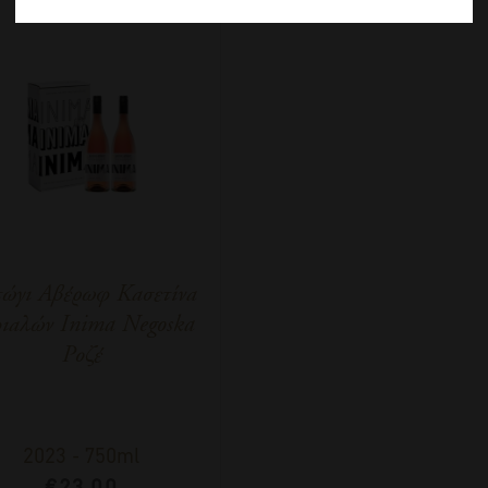
ώγι Αβέρωφ Κασετίνα
ιαλών Inima Negoska
Ροζέ
2023
-
750ml
€
23,00