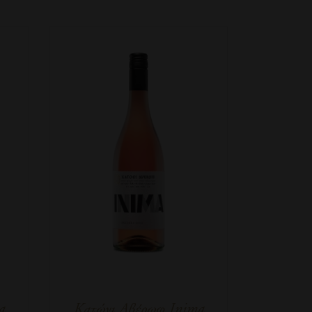
a
Κατώγι Αβέρωφ Inima