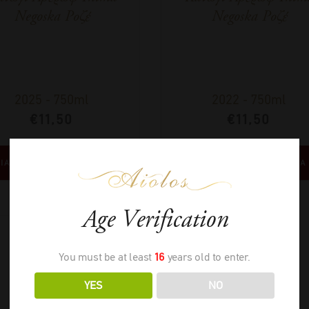
Negoska Ροζέ
Negoska Ροζέ
2025
-
750ml
2022
-
750ml
€
11,50
€
11,50
ΙΑΒΑΣΤΕ ΠΕΡΙΣΣΟΤΕΡΑ
ΔΙΑΒΑΣΤΕ ΠΕΡΙΣΣΟΤΕΡΑ
Age Verification
You must be at least
16
years old to enter.
YES
NO