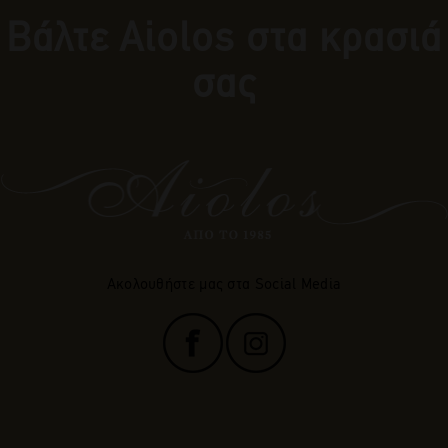
Βάλτε Αiolos στα κρασιά
σας
Ακολουθήστε μας στα Social Media