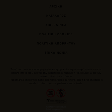
ΑΡΧΙΚΗ
ΚΑΤΑΛΟΓΟΣ
AIOLOS ΝΕΑ
ΠΟΛΙΤΙΚΗ COOKIES
ΠΟΛΙΤΙΚΗ ΑΠΟΡΡΗΤΟΥ
ΕΠΙΚΟΙΝΩΝΙΑ
Tα σήματα των οινοποπαραγωγών και η προκείμενη αναφορά αυτών γίνεται
αποκλειστικά και μόνο για την αρτιότερη ενημέρωση και διευκόλυνση των
επισκεπτών στον ιστότοπο.
Trademarks presented here belong to Αiolos partners. Their presentation is
solely to inform Aiolos partners and clients.