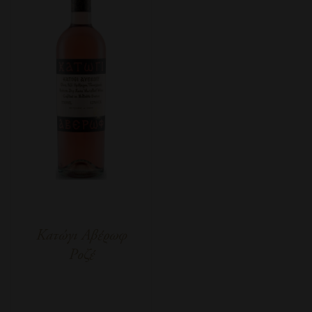
Κατώγι Αβέρωφ
Ροζέ