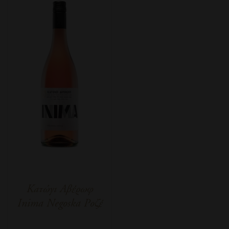
Κατώγι Αβέρωφ
Inima Negoska Ροζέ