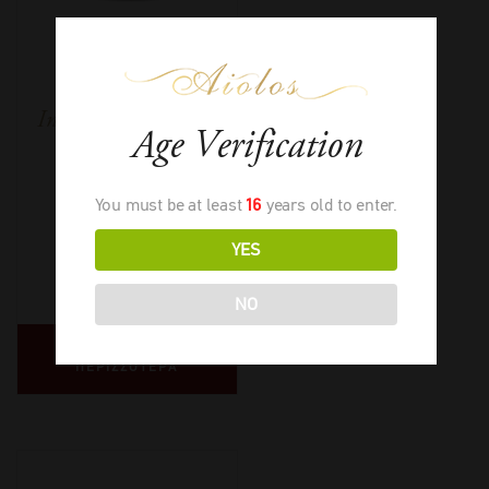
Κατώγι Αβέρωφ
Inima Negoska Ροζέ
Age Verification
You must be at least
16
years old to enter.
YES
2022
-
750ml
€
11,50
NO
ΔΙΑΒΑΣΤΕ
ΠΕΡΙΣΣΟΤΕΡΑ