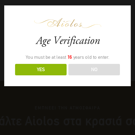
Age Verification
You must be at least
16
years old to enter.
YES
NO
ΕΜΠΝΕΕΙ ΤΗΝ ΑΤΜΟΣΦΑΙΡΑ
άλτε Αiolos στα κρασιά σ