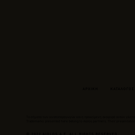
ΑΡΧΙΚΗ
ΚΑΤΑΛΟΓΟΣ
Tα σήματα των οινοποπαραγωγών και η προκείμενη αναφορά αυτών γίνεται
Trademarks presented here belong to Αiolos partners. Their presentation 
© 2022 AIOLOS A.E. ALL RIGHTS RESERVED