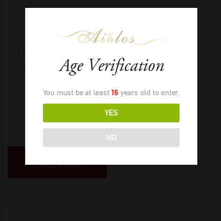
Ceretto Moscato
D’Asti I Vignaioli di
Age Verification
Santo Stefano BIO
375 ml
You must be at least
16
years old to enter.
YES
2024
-
375ml
€
10,50
NO
ΔΙΑΒΑΣΤΕ
ΠΕΡΙΣΣΟΤΕΡΑ