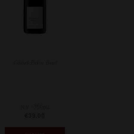
Gosset Extra Brut
N.V
-
750ml
€
39,00