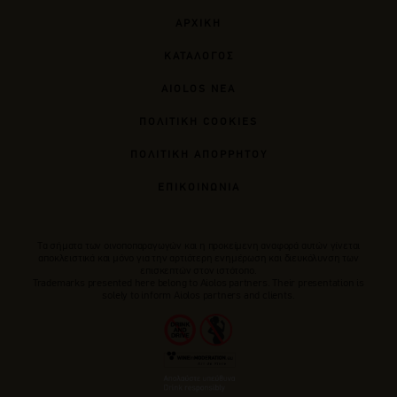
ΑΡΧΙΚΗ
ΚΑΤΑΛΟΓΟΣ
AIOLOS ΝΕΑ
ΠΟΛΙΤΙΚΗ COOKIES
ΠΟΛΙΤΙΚΗ ΑΠΟΡΡΗΤΟΥ
ΕΠΙΚΟΙΝΩΝΙΑ
Tα σήματα των οινοποπαραγωγών και η προκείμενη αναφορά αυτών γίνεται
αποκλειστικά και μόνο για την αρτιότερη ενημέρωση και διευκόλυνση των
επισκεπτών στον ιστότοπο.
Trademarks presented here belong to Αiolos partners. Their presentation is
solely to inform Aiolos partners and clients.