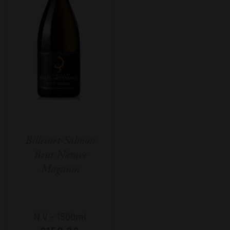
Billecart-Salmon
Brut Nature
Magnum
N.V
-
1500ml