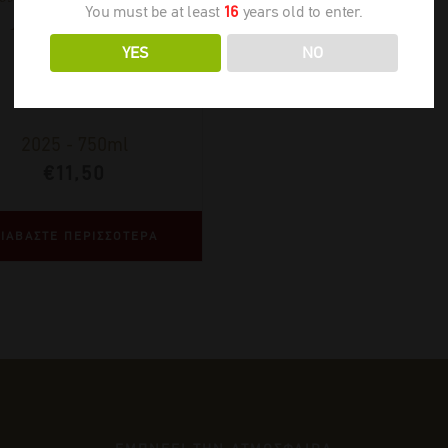
You must be at least
16
years old to enter.
Αμέθυστος Ροζέ
YES
NO
2025
-
750ml
€
11,50
ΙΑΒΑΣΤΕ ΠΕΡΙΣΣΟΤΕΡΑ