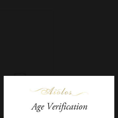
Age Verification
osta Lazaridi Estates