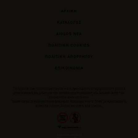
ΑΡΧΙΚΗ
ΚΑΤΑΛΟΓΟΣ
AIOLOS ΝΕΑ
ΠΟΛΙΤΙΚΗ COOKIES
ΠΟΛΙΤΙΚΗ ΑΠΟΡΡΗΤΟΥ
ΕΠΙΚΟΙΝΩΝΙΑ
Tα σήματα των οινοποπαραγωγών και η προκείμενη αναφορά αυτών γίνεται
αποκλειστικά και μόνο για την αρτιότερη ενημέρωση και διευκόλυνση των
επισκεπτών στον ιστότοπο.
Trademarks presented here belong to Αiolos partners. Their presentation is
solely to inform Aiolos partners and clients.