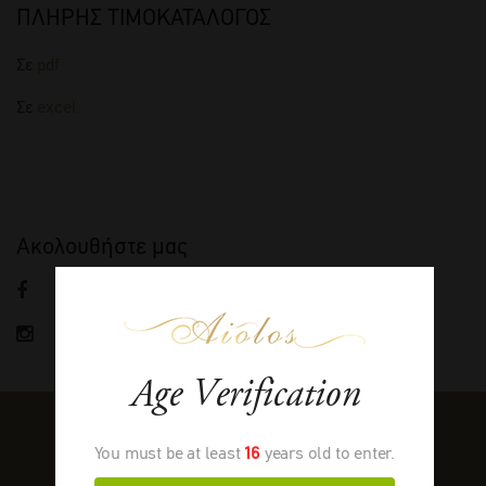
ΠΛΗΡΗΣ ΤΙΜΟΚΑΤΑΛΟΓΟΣ
Σε
pdf
Σε
excel
Ακολουθήστε μας
FACEBOOK
INSTAGRAM
Age Verification
You must be at least
16
years old to enter.