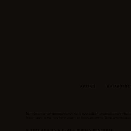
ΑΡΧΙΚΗ
ΚΑΤΑΛΟΓΟΣ
Tα σήματα των οινοποπαραγωγών και η προκείμενη αναφορά αυτών γίνεται
Trademarks presented here belong to Αiolos partners. Their presentation 
© 2022 AIOLOS A.E. ALL RIGHTS RESERVED