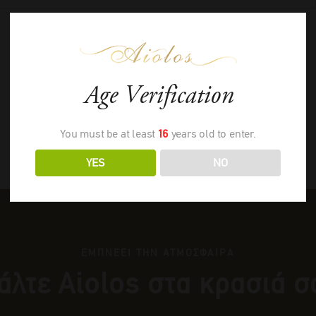
Age Verification
You must be at least
16
years old to enter.
YES
NO
ΕΜΠΝΕΕΙ ΤΗΝ ΑΤΜΟΣΦΑΙΡΑ
άλτε Αiolos στα κρασιά σ