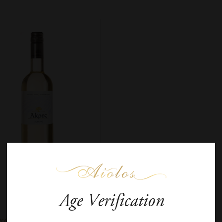
Age Verification
κούραs Άκρες Λευκός