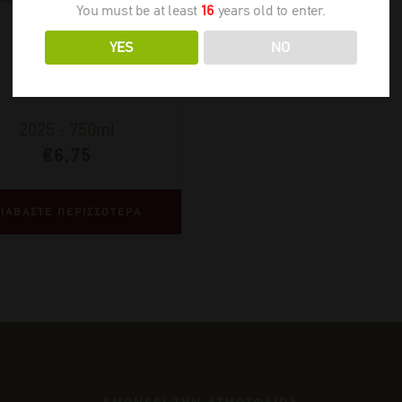
You must be at least
16
years old to enter.
YES
NO
2025
-
750ml
€
6,75
ΙΑΒΑΣΤΕ ΠΕΡΙΣΣΟΤΕΡΑ