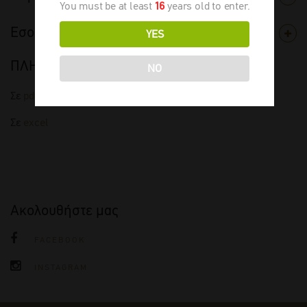
You must be at least
16
years old to enter.
Εσοδεία
YES
ΠΛΗΡΗΣ ΤΙΜΟΚΑΤΑΛΟΓΟΣ
NO
Σε
pdf
Σε
excel
Ακολουθήστε μας
FACEBOOK
INSTAGRAM