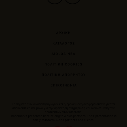
ΑΡΧΙΚΗ
ΚΑΤΑΛΟΓΟΣ
AIOLOS ΝΕΑ
ΠΟΛΙΤΙΚΗ COOKIES
ΠΟΛΙΤΙΚΗ ΑΠΟΡΡΗΤΟΥ
ΕΠΙΚΟΙΝΩΝΙΑ
Tα σήματα των οινοποπαραγωγών και η προκείμενη αναφορά αυτών γίνεται
αποκλειστικά και μόνο για την αρτιότερη ενημέρωση και διευκόλυνση των
επισκεπτών στον ιστότοπο.
Trademarks presented here belong to Αiolos partners. Their presentation is
solely to inform Aiolos partners and clients.