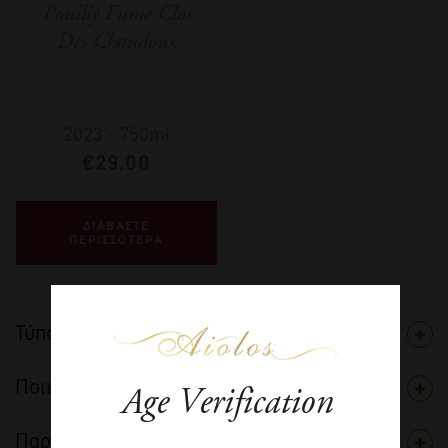
Pouilly Fume Clos
Des Chaudoux
2023
-
750ml
€
29,00
ΔΙΑΒΑΣΤΕ
ΠΕΡΙΣΣΟΤΕΡΑ
Τύπος
Ποικιλία
Age Verification
Παραγωγός