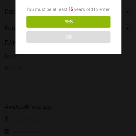
You must be at least
16
years old to enter.
Παραγωγός
YES
Εσοδεία
NO
ΠΛΗΡΗΣ ΤΙΜΟΚΑΤΑΛΟΓΟΣ
Σε
pdf
Σε
excel
Ακολουθήστε μας
FACEBOOK
INSTAGRAM