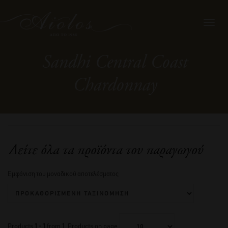
Toggl
navig
Sandhi Central Coast
Chardonnay
Δείτε όλα τα προϊόντα του παραγωγού
Εμφάνιση του μοναδικού αποτελέσματος
Products
1 - 1
from
1
. Products on page