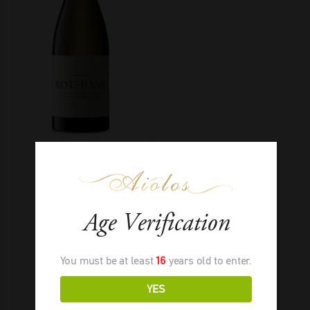
Sadie Rotsbank
Blanc
Age Verification
You must be at least
16
years old to enter.
YES
2024
-
750ml