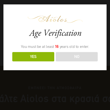
Age Verification
You must be at least
16
years old to enter.
YES
NO
ΕΜΠΝΕΕΙ ΤΗΝ ΑΤΜΟΣΦΑΙΡΑ
άλτε Αiolos στα κρασιά σ