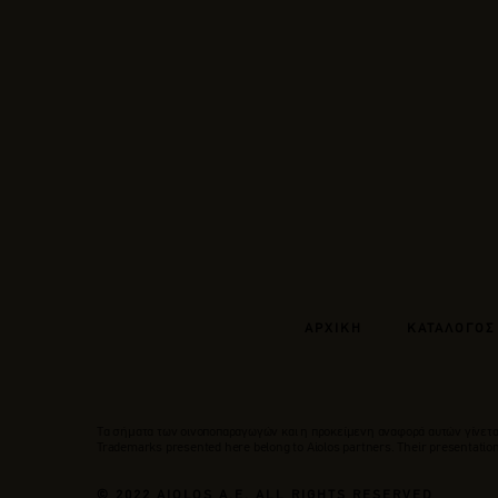
ΑΡΧΙΚΗ
ΚΑΤΑΛΟΓΟΣ
Tα σήματα των οινοποπαραγωγών και η προκείμενη αναφορά αυτών γίνεται
Trademarks presented here belong to Αiolos partners. Their presentation 
© 2022 AIOLOS A.E. ALL RIGHTS RESERVED