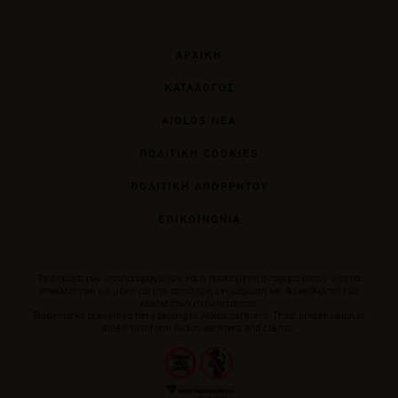
ΑΡΧΙΚΗ
ΚΑΤΑΛΟΓΟΣ
AIOLOS ΝΕΑ
ΠΟΛΙΤΙΚΗ COOKIES
ΠΟΛΙΤΙΚΗ ΑΠΟΡΡΗΤΟΥ
ΕΠΙΚΟΙΝΩΝΙΑ
Tα σήματα των οινοποπαραγωγών και η προκείμενη αναφορά αυτών γίνεται
αποκλειστικά και μόνο για την αρτιότερη ενημέρωση και διευκόλυνση των
επισκεπτών στον ιστότοπο.
Trademarks presented here belong to Αiolos partners. Their presentation is
solely to inform Aiolos partners and clients.