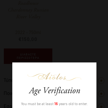
Roadhouse
Chardonnay Russian
River Valley
2022
-
750ml
€
150,00
ΔΙΑΒΑΣΤΕ
ΠΕΡΙΣΣΟΤΕΡΑ
Τύπος
Age Verification
Ποικιλία
You must be at least
16
years old to enter.
Εσοδεία