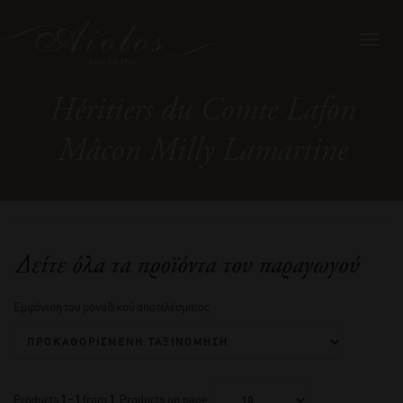
Toggl
navig
Héritiers du Comte Lafon
Mâcon Milly Lamartine
Δείτε όλα τα προϊόντα του παραγωγού
Εμφάνιση του μοναδικού αποτελέσματος
Products
1 - 1
from
1
. Products on page