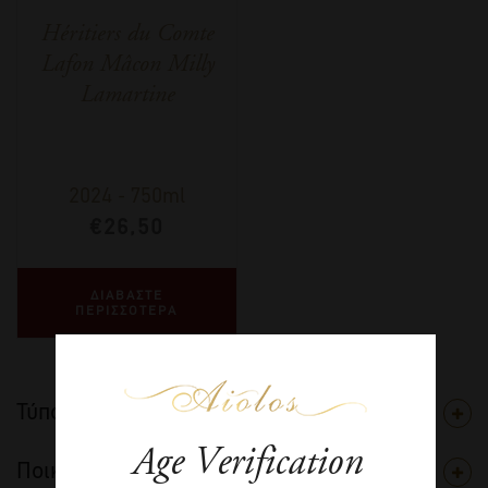
Héritiers du Comte
Lafon Mâcon Milly
Lamartine
2024
-
750ml
€
26,50
ΔΙΑΒΑΣΤΕ
ΠΕΡΙΣΣΟΤΕΡΑ
Τύπος
Age Verification
Ποικιλία