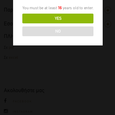
You must be at least
16
years old to enter.
Παραγωγός
YES
Εσοδεία
NO
ΠΛΗΡΗΣ ΤΙΜΟΚΑΤΑΛΟΓΟΣ
Σε
pdf
Σε
excel
Ακολουθήστε μας
FACEBOOK
INSTAGRAM