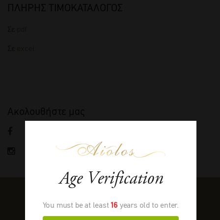
ΠΛΗΡΗΣ ΤΙΜΟΚΑΤΑΛΟΓΟΣ
Σε
pdf
Σε
excel
Ακολουθήστε μας
FACEBOOK
INSTAGRAM
Age Verification
You must be at least
16
years old to enter.