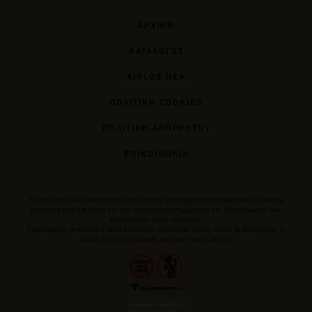
ΑΡΧΙΚΗ
ΚΑΤΑΛΟΓΟΣ
AIOLOS ΝΕΑ
ΠΟΛΙΤΙΚΗ COOKIES
ΠΟΛΙΤΙΚΗ ΑΠΟΡΡΗΤΟΥ
ΕΠΙΚΟΙΝΩΝΙΑ
Tα σήματα των οινοποπαραγωγών και η προκείμενη αναφορά αυτών γίνεται
αποκλειστικά και μόνο για την αρτιότερη ενημέρωση και διευκόλυνση των
επισκεπτών στον ιστότοπο.
Trademarks presented here belong to Αiolos partners. Their presentation is
solely to inform Aiolos partners and clients.