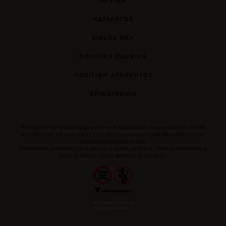
ΑΡΧΙΚΗ
ΚΑΤΑΛΟΓΟΣ
AIOLOS ΝΕΑ
ΠΟΛΙΤΙΚΗ COOKIES
ΠΟΛΙΤΙΚΗ ΑΠΟΡΡΗΤΟΥ
ΕΠΙΚΟΙΝΩΝΙΑ
Tα σήματα των οινοποπαραγωγών και η προκείμενη αναφορά αυτών γίνεται
αποκλειστικά και μόνο για την αρτιότερη ενημέρωση και διευκόλυνση των
επισκεπτών στον ιστότοπο.
Trademarks presented here belong to Αiolos partners. Their presentation is
solely to inform Aiolos partners and clients.