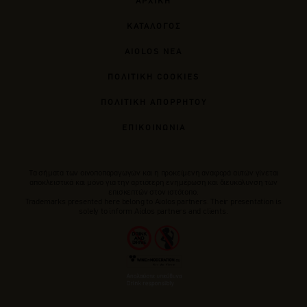
ΑΡΧΙΚΗ
ΚΑΤΑΛΟΓΟΣ
AIOLOS ΝΕΑ
ΠΟΛΙΤΙΚΗ COOKIES
ΠΟΛΙΤΙΚΗ ΑΠΟΡΡΗΤΟΥ
ΕΠΙΚΟΙΝΩΝΙΑ
Tα σήματα των οινοποπαραγωγών και η προκείμενη αναφορά αυτών γίνεται
αποκλειστικά και μόνο για την αρτιότερη ενημέρωση και διευκόλυνση των
επισκεπτών στον ιστότοπο.
Trademarks presented here belong to Αiolos partners. Their presentation is
solely to inform Aiolos partners and clients.