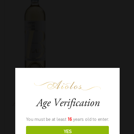
Ceretto Blange
Age Verification
Arneis Langhe Bio
You must be at least
16
years old to enter.
YES