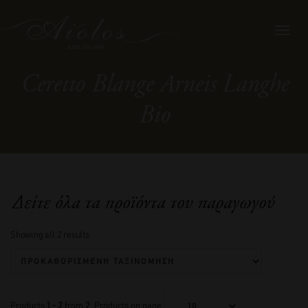
Toggl
navig
Ceretto Blange Arneis Langhe
Bio
Δείτε όλα τα προϊόντα του παραγωγού
Showing all 2 results
Products
1 - 2
from
2
. Products on page