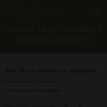
Toggl
navig
Caroline Morey Criots Batard
Montrachet Grand Cru
Δείτε όλα τα προϊόντα του παραγωγού
Εμφάνιση του μοναδικού αποτελέσματος
Products
1 - 1
from
1
. Products on page