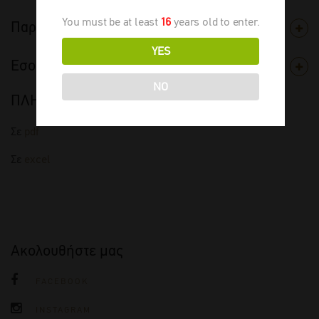
You must be at least
16
years old to enter.
Παραγωγός
YES
Εσοδεία
NO
ΠΛΗΡΗΣ ΤΙΜΟΚΑΤΑΛΟΓΟΣ
Σε
pdf
Σε
excel
Ακολουθήστε μας
FACEBOOK
INSTAGRAM