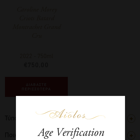
Caroline Morey
Criots Batard
Montrachet Grand
Cru
2022
-
750ml
€
750,00
ΔΙΑΒΑΣΤΕ
ΠΕΡΙΣΣΟΤΕΡΑ
Τύπος
Age Verification
Ποικιλία