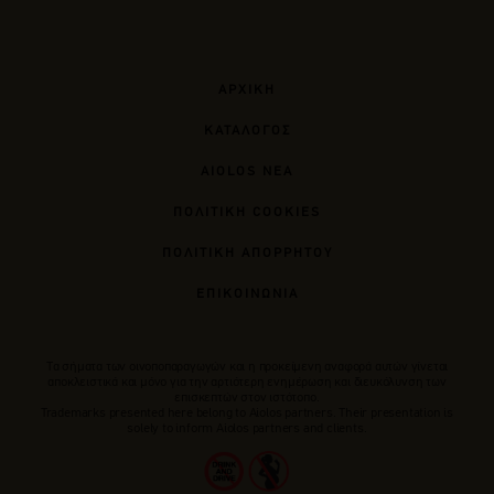
ΑΡΧΙΚΗ
ΚΑΤΑΛΟΓΟΣ
AIOLOS ΝΕΑ
ΠΟΛΙΤΙΚΗ COOKIES
ΠΟΛΙΤΙΚΗ ΑΠΟΡΡΗΤΟΥ
ΕΠΙΚΟΙΝΩΝΙΑ
Tα σήματα των οινοποπαραγωγών και η προκείμενη αναφορά αυτών γίνεται
αποκλειστικά και μόνο για την αρτιότερη ενημέρωση και διευκόλυνση των
επισκεπτών στον ιστότοπο.
Trademarks presented here belong to Αiolos partners. Their presentation is
solely to inform Aiolos partners and clients.