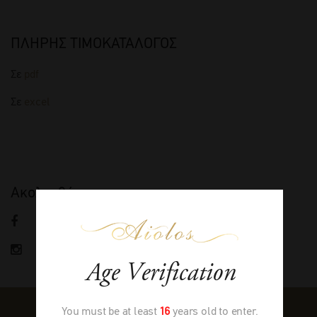
ΠΛΗΡΗΣ ΤΙΜΟΚΑΤΑΛΟΓΟΣ
Σε
pdf
Σε
excel
Ακολουθήστε μας
FACEBOOK
INSTAGRAM
Age Verification
You must be at least
16
years old to enter.