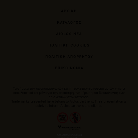
ΑΡΧΙΚΗ
ΚΑΤΑΛΟΓΟΣ
AIOLOS ΝΕΑ
ΠΟΛΙΤΙΚΗ COOKIES
ΠΟΛΙΤΙΚΗ ΑΠΟΡΡΗΤΟΥ
ΕΠΙΚΟΙΝΩΝΙΑ
Tα σήματα των οινοποπαραγωγών και η προκείμενη αναφορά αυτών γίνεται
αποκλειστικά και μόνο για την αρτιότερη ενημέρωση και διευκόλυνση των
επισκεπτών στον ιστότοπο.
Trademarks presented here belong to Αiolos partners. Their presentation is
solely to inform Aiolos partners and clients.