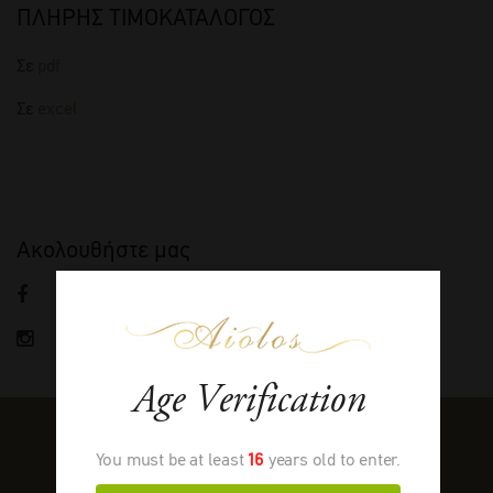
ΠΛΗΡΗΣ ΤΙΜΟΚΑΤΑΛΟΓΟΣ
Σε
pdf
Σε
excel
Ακολουθήστε μας
FACEBOOK
INSTAGRAM
Age Verification
You must be at least
16
years old to enter.