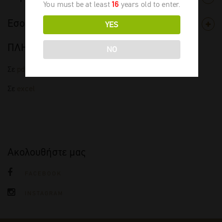
You must be at least
16
years old to enter.
Εσοδεία
YES
ΠΛΗΡΗΣ ΤΙΜΟΚΑΤΑΛΟΓΟΣ
NO
Σε
pdf
Σε
excel
Ακολουθήστε μας
FACEBOOK
INSTAGRAM