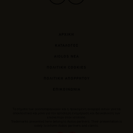
ΑΡΧΙΚΗ
ΚΑΤΑΛΟΓΟΣ
AIOLOS ΝΕΑ
ΠΟΛΙΤΙΚΗ COOKIES
ΠΟΛΙΤΙΚΗ ΑΠΟΡΡΗΤΟΥ
ΕΠΙΚΟΙΝΩΝΙΑ
Tα σήματα των οινοποπαραγωγών και η προκείμενη αναφορά αυτών γίνεται
αποκλειστικά και μόνο για την αρτιότερη ενημέρωση και διευκόλυνση των
επισκεπτών στον ιστότοπο.
Trademarks presented here belong to Αiolos partners. Their presentation is
solely to inform Aiolos partners and clients.