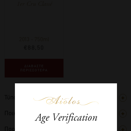
1er Cru Classé
2013
-
750ml
€
88,50
ΔΙΑΒΑΣΤΕ
ΠΕΡΙΣΣΟΤΕΡΑ
Τύπος
Ποικιλία
Age Verification
Παραγωγός