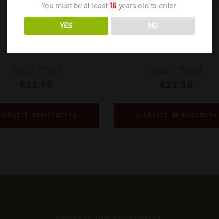
You must be at least
16
years old to enter.
YES
NO
2014
-
750ml
2024
-
750ml
€
22,00
€
23,50
ΙΑΒΑΣΤΕ ΠΕΡΙΣΣΟΤΕΡΑ
ΔΙΑΒΑΣΤΕ ΠΕΡΙΣΣΟΤΕΡΑ