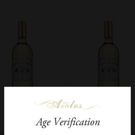
Age Verification
âteau Petit Védrines
Château Petit Védrine