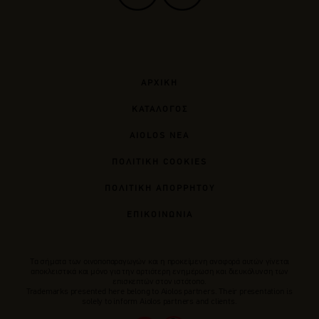
ΑΡΧΙΚΗ
ΚΑΤΑΛΟΓΟΣ
AIOLOS ΝΕΑ
ΠΟΛΙΤΙΚΗ COOKIES
ΠΟΛΙΤΙΚΗ ΑΠΟΡΡΗΤΟΥ
ΕΠΙΚΟΙΝΩΝΙΑ
Tα σήματα των οινοποπαραγωγών και η προκείμενη αναφορά αυτών γίνεται
αποκλειστικά και μόνο για την αρτιότερη ενημέρωση και διευκόλυνση των
επισκεπτών στον ιστότοπο.
Trademarks presented here belong to Αiolos partners. Their presentation is
solely to inform Aiolos partners and clients.