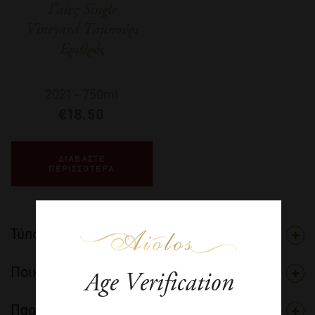
Γαίες Single
Vineyard Ταμπούρι
Ερυθρός
2021
-
750ml
€
18,50
ΔΙΑΒΑΣΤΕ
ΠΕΡΙΣΣΟΤΕΡΑ
Τύπος
Ποικιλία
Age Verification
Παραγωγός