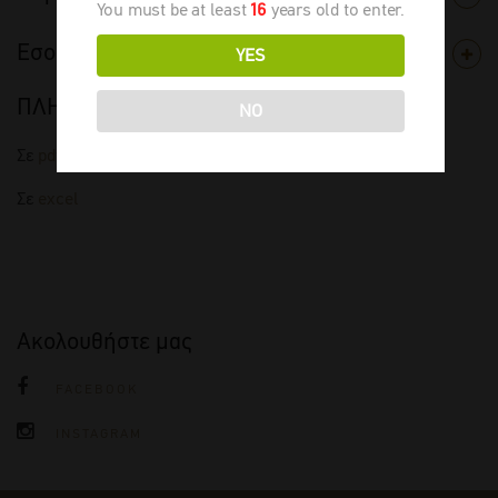
You must be at least
16
years old to enter.
Εσοδεία
YES
ΠΛΗΡΗΣ ΤΙΜΟΚΑΤΑΛΟΓΟΣ
NO
Σε
pdf
Σε
excel
Ακολουθήστε μας
FACEBOOK
INSTAGRAM