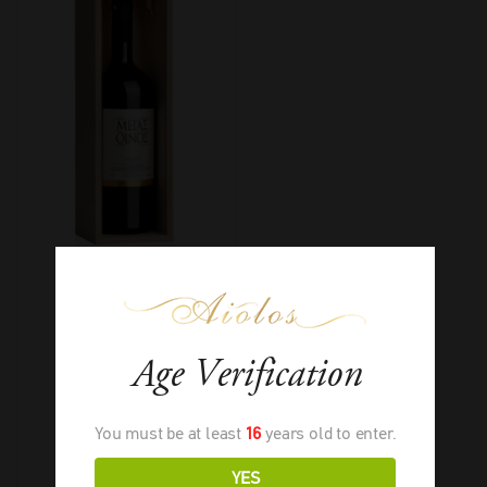
Σκούραs Μέγας
Age Verification
Οίνος Magnum
You must be at least
16
years old to enter.
YES