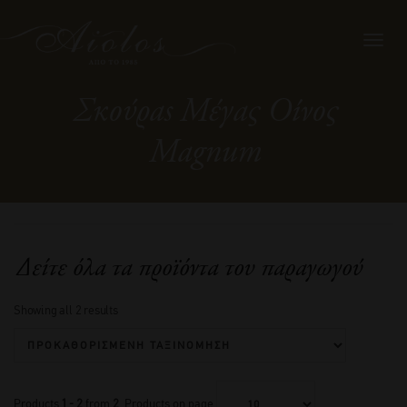
Toggl
navig
Σκούραs Μέγας Οίνος
Magnum
Δείτε όλα τα προϊόντα του παραγωγού
Showing all 2 results
Products
1 - 2
from
2
. Products on page