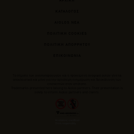
ΑΡΧΙΚΗ
ΚΑΤΑΛΟΓΟΣ
AIOLOS ΝΕΑ
ΠΟΛΙΤΙΚΗ COOKIES
ΠΟΛΙΤΙΚΗ ΑΠΟΡΡΗΤΟΥ
ΕΠΙΚΟΙΝΩΝΙΑ
Tα σήματα των οινοποπαραγωγών και η προκείμενη αναφορά αυτών γίνεται
αποκλειστικά και μόνο για την αρτιότερη ενημέρωση και διευκόλυνση των
επισκεπτών στον ιστότοπο.
Trademarks presented here belong to Αiolos partners. Their presentation is
solely to inform Aiolos partners and clients.