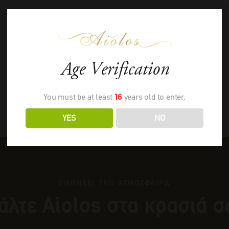
Age Verification
You must be at least
16
years old to enter.
YES
NO
ΕΜΠΝΕΕΙ ΤΗΝ ΑΤΜΟΣΦΑΙΡΑ
άλτε Αiolos στα κρασιά σ