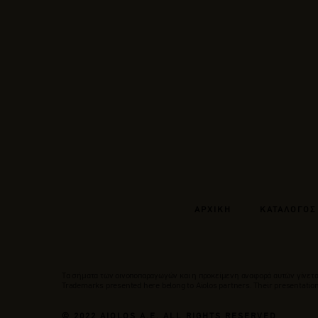
ΑΡΧΙΚΗ
ΚΑΤΑΛΟΓΟΣ
Tα σήματα των οινοποπαραγωγών και η προκείμενη αναφορά αυτών γίνεται
Trademarks presented here belong to Αiolos partners. Their presentation 
© 2022 AIOLOS A.E. ALL RIGHTS RESERVED