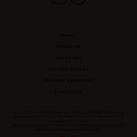
ΑΡΧΙΚΗ
ΚΑΤΑΛΟΓΟΣ
AIOLOS ΝΕΑ
ΠΟΛΙΤΙΚΗ COOKIES
ΠΟΛΙΤΙΚΗ ΑΠΟΡΡΗΤΟΥ
ΕΠΙΚΟΙΝΩΝΙΑ
Tα σήματα των οινοποπαραγωγών και η προκείμενη αναφορά αυτών γίνεται
αποκλειστικά και μόνο για την αρτιότερη ενημέρωση και διευκόλυνση των
επισκεπτών στον ιστότοπο.
Trademarks presented here belong to Αiolos partners. Their presentation is
solely to inform Aiolos partners and clients.