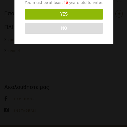
You must be at least
16
years old to enter.
Εσοδεία
YES
ΠΛΗΡΗΣ ΤΙΜΟΚΑΤΑΛΟΓΟΣ
NO
Σε
pdf
Σε
excel
Ακολουθήστε μας
FACEBOOK
INSTAGRAM