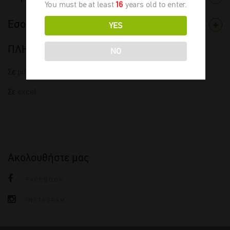
You must be at least
16
years old to enter.
Εσοδεία
YES
ΠΛΗΡΗΣ ΤΙΜΟΚΑΤΑΛΟΓΟΣ
NO
Σε
pdf
Σε
excel
Ακολουθήστε μας
FACEBOOK
INSTAGRAM