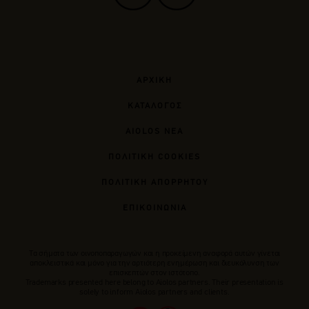
ΑΡΧΙΚΗ
ΚΑΤΑΛΟΓΟΣ
AIOLOS ΝΕΑ
ΠΟΛΙΤΙΚΗ COOKIES
ΠΟΛΙΤΙΚΗ ΑΠΟΡΡΗΤΟΥ
ΕΠΙΚΟΙΝΩΝΙΑ
Tα σήματα των οινοποπαραγωγών και η προκείμενη αναφορά αυτών γίνεται
αποκλειστικά και μόνο για την αρτιότερη ενημέρωση και διευκόλυνση των
επισκεπτών στον ιστότοπο.
Trademarks presented here belong to Αiolos partners. Their presentation is
solely to inform Aiolos partners and clients.