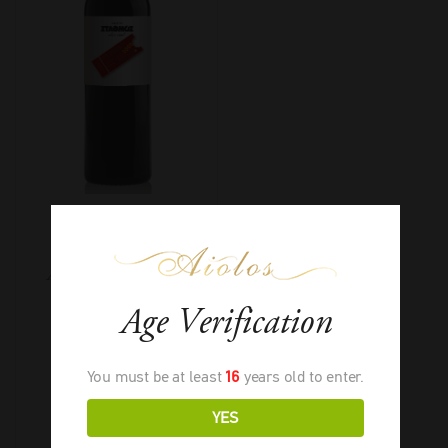
Λαλίκος Σταθμός
Ερυθρός
Age Verification
You must be at least
16
years old to enter.
YES
2011
-
750ml