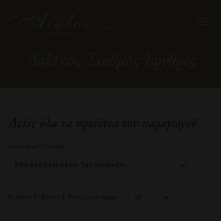
Toggl
navig
Λαλίκος Σταθμός Ερυθρός
Δείτε όλα τα προϊόντα του παραγωγού
Showing all 2 results
Products
1 - 2
from
2
. Products on page