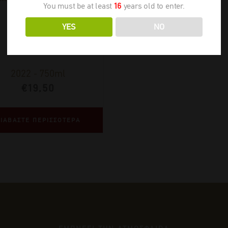
You must be at least
16
years old to enter.
YES
NO
2022
-
750ml
€
19,50
ΙΑΒΑΣΤΕ ΠΕΡΙΣΣΟΤΕΡΑ