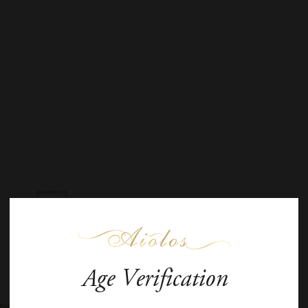
Age Verification
μα Καρυδά Συλλέκτικο