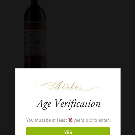
Κατώγι Αβέρωφ
Age Verification
Ερυθρός Magnum
You must be at least
16
years old to enter.
YES