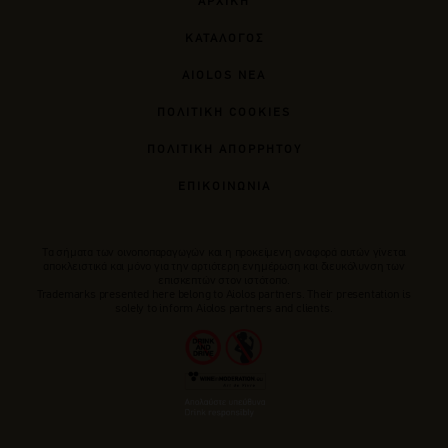
ΑΡΧΙΚΗ
ΚΑΤΑΛΟΓΟΣ
AIOLOS ΝΕΑ
ΠΟΛΙΤΙΚΗ COOKIES
ΠΟΛΙΤΙΚΗ ΑΠΟΡΡΗΤΟΥ
ΕΠΙΚΟΙΝΩΝΙΑ
Tα σήματα των οινοποπαραγωγών και η προκείμενη αναφορά αυτών γίνεται
αποκλειστικά και μόνο για την αρτιότερη ενημέρωση και διευκόλυνση των
επισκεπτών στον ιστότοπο.
Trademarks presented here belong to Αiolos partners. Their presentation is
solely to inform Aiolos partners and clients.