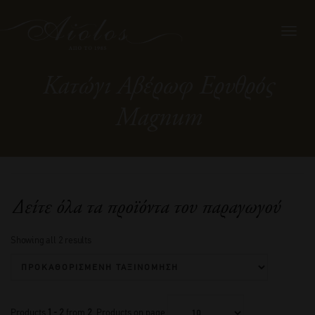
Toggl
navig
Κατώγι Αβέρωφ Ερυθρός
Magnum
Δείτε όλα τα προϊόντα του παραγωγού
Showing all 2 results
Products
1 - 2
from
2
. Products on page