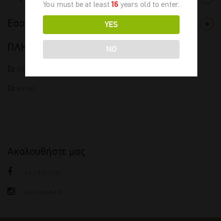
You must be at least
16
years old to enter.
Εσοδεία
YES
ΠΛΗΡΗΣ ΤΙΜΟΚΑΤΑΛΟΓΟΣ
NO
Σε
pdf
Σε
excel
Ακολουθήστε μας
FACEBOOK
INSTAGRAM