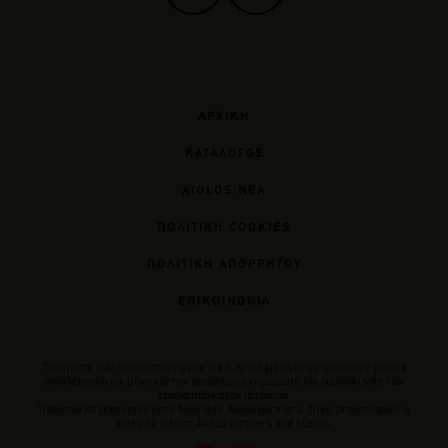
ΑΡΧΙΚΗ
ΚΑΤΑΛΟΓΟΣ
AIOLOS ΝΕΑ
ΠΟΛΙΤΙΚΗ COOKIES
ΠΟΛΙΤΙΚΗ ΑΠΟΡΡΗΤΟΥ
ΕΠΙΚΟΙΝΩΝΙΑ
Tα σήματα των οινοποπαραγωγών και η προκείμενη αναφορά αυτών γίνεται
αποκλειστικά και μόνο για την αρτιότερη ενημέρωση και διευκόλυνση των
επισκεπτών στον ιστότοπο.
Trademarks presented here belong to Αiolos partners. Their presentation is
solely to inform Aiolos partners and clients.