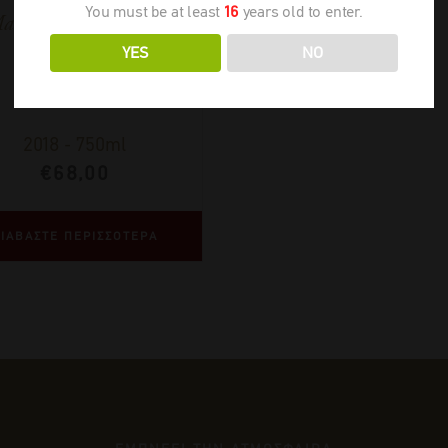
You must be at least
16
years old to enter.
aximiano Founder’s
Reserve
YES
NO
2018
-
750ml
€
68,00
ΙΑΒΑΣΤΕ ΠΕΡΙΣΣΟΤΕΡΑ