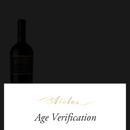
Age Verification
Errázuriz Don