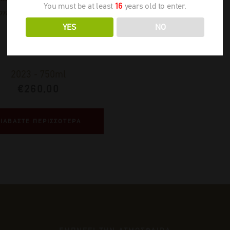
You must be at least
16
years old to enter.
omanée 1er Cru Aux
Brulées
YES
NO
2023
-
750ml
€
260,00
ΙΑΒΑΣΤΕ ΠΕΡΙΣΣΟΤΕΡΑ