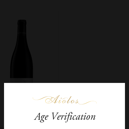
Age Verification
aine d’Eugénie Vosne-