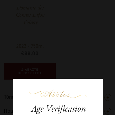
Domaine des
Comtes Lafon
Volnay
2023
-
750ml
€
89,00
ΔΙΑΒΑΣΤΕ
ΠΕΡΙΣΣΟΤΕΡΑ
Τύπος
Age Verification
Ποικιλία