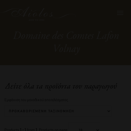
Toggl
navig
Domaine des Comtes Lafon
Volnay
Δείτε όλα τα προϊόντα του παραγωγού
Εμφάνιση του μοναδικού αποτελέσματος
Products
1 - 1
from
1
. Products on page