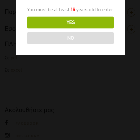
You must be at least
16
years old to enter.
Παραγωγός
YES
Εσοδεία
NO
ΠΛΗΡΗΣ ΤΙΜΟΚΑΤΑΛΟΓΟΣ
Σε
pdf
Σε
excel
Ακολουθήστε μας
FACEBOOK
INSTAGRAM