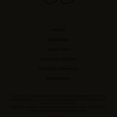
ΑΡΧΙΚΗ
ΚΑΤΑΛΟΓΟΣ
AIOLOS ΝΕΑ
ΠΟΛΙΤΙΚΗ COOKIES
ΠΟΛΙΤΙΚΗ ΑΠΟΡΡΗΤΟΥ
ΕΠΙΚΟΙΝΩΝΙΑ
Tα σήματα των οινοποπαραγωγών και η προκείμενη αναφορά αυτών γίνεται
αποκλειστικά και μόνο για την αρτιότερη ενημέρωση και διευκόλυνση των
επισκεπτών στον ιστότοπο.
Trademarks presented here belong to Αiolos partners. Their presentation is
solely to inform Aiolos partners and clients.