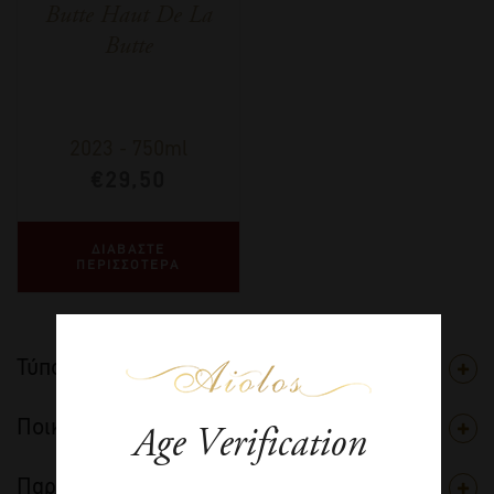
Butte Haut De La
Butte
2023
-
750ml
€
29,50
ΔΙΑΒΑΣΤΕ
ΠΕΡΙΣΣΟΤΕΡΑ
Τύπος
Ποικιλία
Age Verification
Παραγωγός