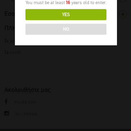
You must be at least
16
years old to enter.
Εσοδεία
YES
ΠΛΗΡΗΣ ΤΙΜΟΚΑΤΑΛΟΓΟΣ
NO
Σε
pdf
Σε
excel
Ακολουθήστε μας
FACEBOOK
INSTAGRAM