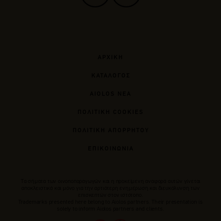
ΑΡΧΙΚΗ
ΚΑΤΑΛΟΓΟΣ
AIOLOS ΝΕΑ
ΠΟΛΙΤΙΚΗ COOKIES
ΠΟΛΙΤΙΚΗ ΑΠΟΡΡΗΤΟΥ
ΕΠΙΚΟΙΝΩΝΙΑ
Tα σήματα των οινοποπαραγωγών και η προκείμενη αναφορά αυτών γίνεται
αποκλειστικά και μόνο για την αρτιότερη ενημέρωση και διευκόλυνση των
επισκεπτών στον ιστότοπο.
Trademarks presented here belong to Αiolos partners. Their presentation is
solely to inform Aiolos partners and clients.