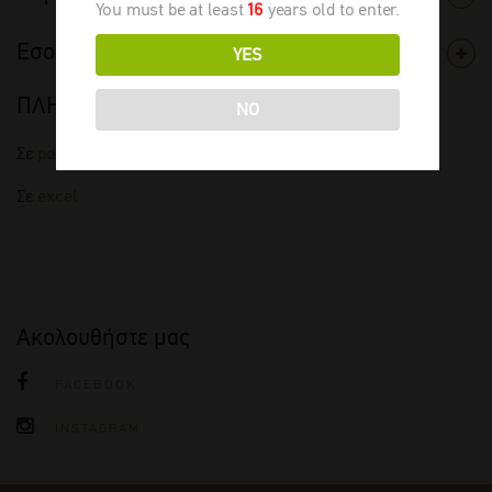
You must be at least
16
years old to enter.
Εσοδεία
YES
ΠΛΗΡΗΣ ΤΙΜΟΚΑΤΑΛΟΓΟΣ
NO
Σε
pdf
Σε
excel
Ακολουθήστε μας
FACEBOOK
INSTAGRAM