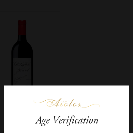
Age Verification
Château Lafleur