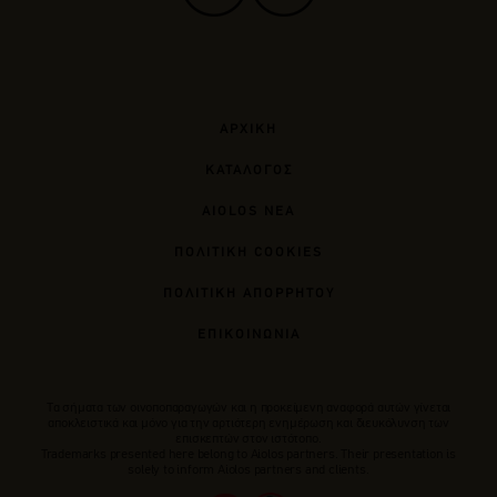
ΑΡΧΙΚΗ
ΚΑΤΑΛΟΓΟΣ
AIOLOS ΝΕΑ
ΠΟΛΙΤΙΚΗ COOKIES
ΠΟΛΙΤΙΚΗ ΑΠΟΡΡΗΤΟΥ
ΕΠΙΚΟΙΝΩΝΙΑ
Tα σήματα των οινοποπαραγωγών και η προκείμενη αναφορά αυτών γίνεται
αποκλειστικά και μόνο για την αρτιότερη ενημέρωση και διευκόλυνση των
επισκεπτών στον ιστότοπο.
Trademarks presented here belong to Αiolos partners. Their presentation is
solely to inform Aiolos partners and clients.