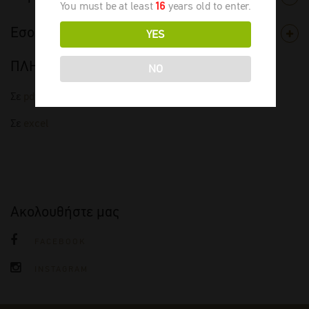
You must be at least
16
years old to enter.
Εσοδεία
YES
ΠΛΗΡΗΣ ΤΙΜΟΚΑΤΑΛΟΓΟΣ
NO
Σε
pdf
Σε
excel
Ακολουθήστε μας
FACEBOOK
INSTAGRAM