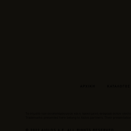
ΑΡΧΙΚΗ
ΚΑΤΑΛΟΓΟΣ
Tα σήματα των οινοποπαραγωγών και η προκείμενη αναφορά αυτών γίνεται
Trademarks presented here belong to Αiolos partners. Their presentation 
© 2022 AIOLOS A.E. ALL RIGHTS RESERVED