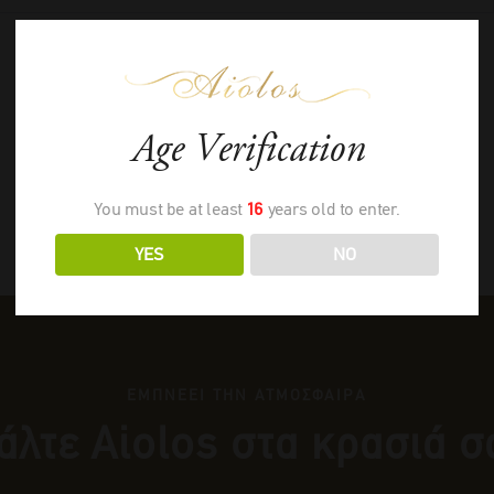
Age Verification
You must be at least
16
years old to enter.
YES
NO
ΕΜΠΝΕΕΙ ΤΗΝ ΑΤΜΟΣΦΑΙΡΑ
άλτε Αiolos στα κρασιά σ