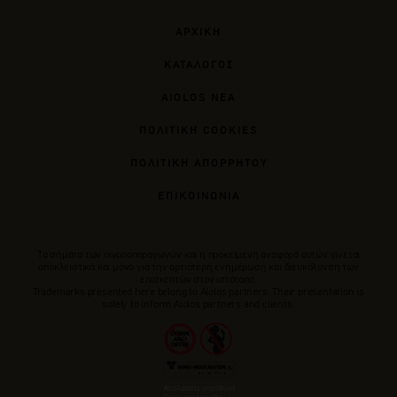
ΑΡΧΙΚΗ
ΚΑΤΑΛΟΓΟΣ
AIOLOS ΝΕΑ
ΠΟΛΙΤΙΚΗ COOKIES
ΠΟΛΙΤΙΚΗ ΑΠΟΡΡΗΤΟΥ
ΕΠΙΚΟΙΝΩΝΙΑ
Tα σήματα των οινοποπαραγωγών και η προκείμενη αναφορά αυτών γίνεται
αποκλειστικά και μόνο για την αρτιότερη ενημέρωση και διευκόλυνση των
επισκεπτών στον ιστότοπο.
Trademarks presented here belong to Αiolos partners. Their presentation is
solely to inform Aiolos partners and clients.