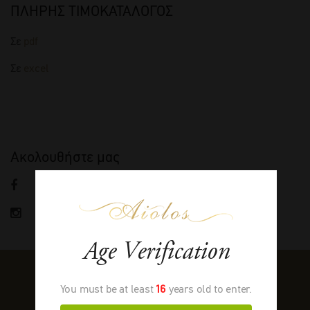
ΠΛΗΡΗΣ ΤΙΜΟΚΑΤΑΛΟΓΟΣ
Σε
pdf
Σε
excel
Ακολουθήστε μας
FACEBOOK
INSTAGRAM
Age Verification
You must be at least
16
years old to enter.