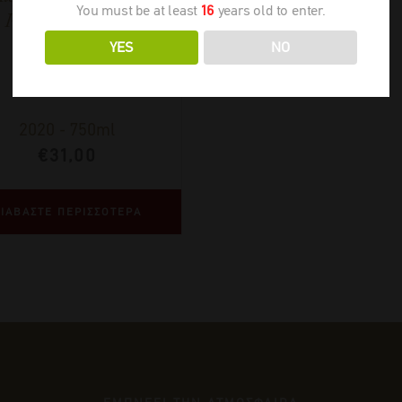
You must be at least
16
years old to enter.
Pesquera Reserva
YES
NO
2020
-
750ml
€
31,00
ΙΑΒΑΣΤΕ ΠΕΡΙΣΣΟΤΕΡΑ