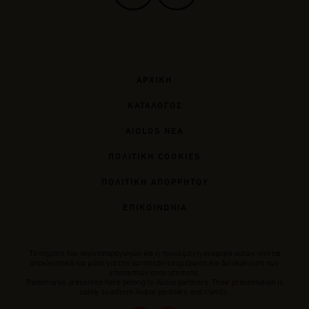
ΑΡΧΙΚΗ
ΚΑΤΑΛΟΓΟΣ
AIOLOS ΝΕΑ
ΠΟΛΙΤΙΚΗ COOKIES
ΠΟΛΙΤΙΚΗ ΑΠΟΡΡΗΤΟΥ
ΕΠΙΚΟΙΝΩΝΙΑ
Tα σήματα των οινοποπαραγωγών και η προκείμενη αναφορά αυτών γίνεται
αποκλειστικά και μόνο για την αρτιότερη ενημέρωση και διευκόλυνση των
επισκεπτών στον ιστότοπο.
Trademarks presented here belong to Αiolos partners. Their presentation is
solely to inform Aiolos partners and clients.