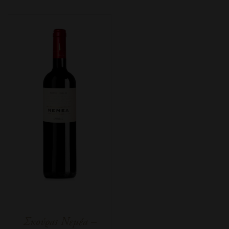
Σκούραs Νεμέα –