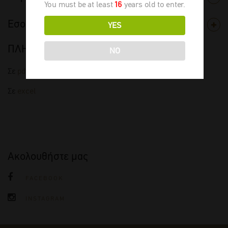
You must be at least
16
years old to enter.
Εσοδεία
YES
ΠΛΗΡΗΣ ΤΙΜΟΚΑΤΑΛΟΓΟΣ
NO
Σε
pdf
Σε
excel
Ακολουθήστε μας
FACEBOOK
INSTAGRAM