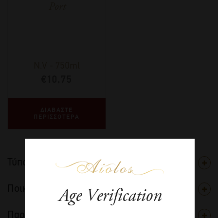
Port
N.V
-
750ml
€
10,75
ΔΙΑΒΑΣΤΕ
ΠΕΡΙΣΣΟΤΕΡΑ
Τύπος
Ποικιλία
Age Verification
Παραγωγός