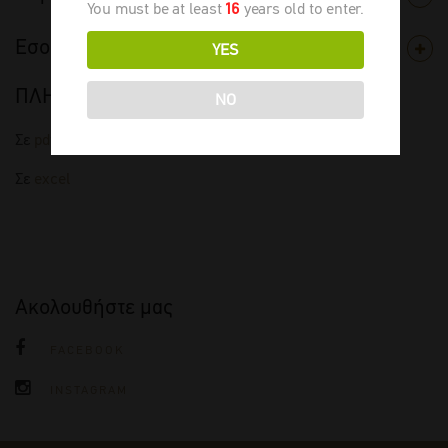
You must be at least
16
years old to enter.
Εσοδεία
YES
ΠΛΗΡΗΣ ΤΙΜΟΚΑΤΑΛΟΓΟΣ
NO
Σε
pdf
Σε
excel
Ακολουθήστε μας
FACEBOOK
INSTAGRAM