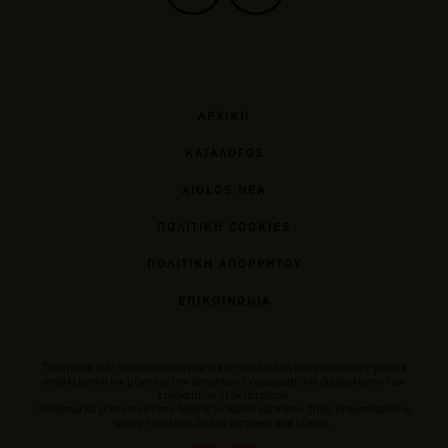
ΑΡΧΙΚΗ
ΚΑΤΑΛΟΓΟΣ
AIOLOS ΝΕΑ
ΠΟΛΙΤΙΚΗ COOKIES
ΠΟΛΙΤΙΚΗ ΑΠΟΡΡΗΤΟΥ
ΕΠΙΚΟΙΝΩΝΙΑ
Tα σήματα των οινοποπαραγωγών και η προκείμενη αναφορά αυτών γίνεται
αποκλειστικά και μόνο για την αρτιότερη ενημέρωση και διευκόλυνση των
επισκεπτών στον ιστότοπο.
Trademarks presented here belong to Αiolos partners. Their presentation is
solely to inform Aiolos partners and clients.