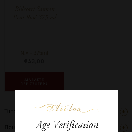
Billecart Salmon
Brut Rosé 375 ml
N.V
-
375ml
€
43,00
ΔΙΑΒΑΣΤΕ
ΠΕΡΙΣΣΟΤΕΡΑ
Τύπος
Age Verification
Ποικιλία