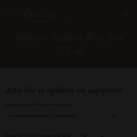
Toggl
navig
Billecart Salmon Brut Rosé
375 ml
Δείτε όλα τα προϊόντα του παραγωγού
Εμφάνιση του μοναδικού αποτελέσματος
Products
1 - 1
from
1
. Products on page