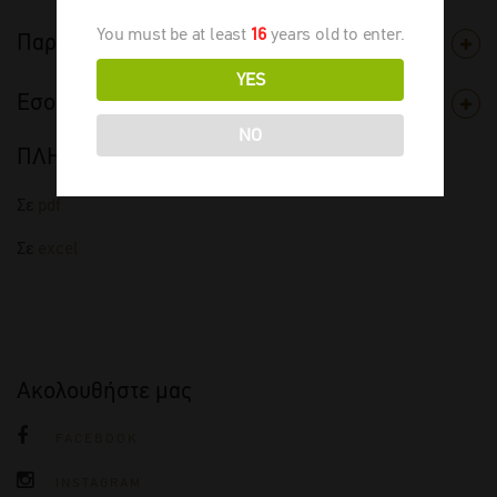
You must be at least
16
years old to enter.
Παραγωγός
YES
Εσοδεία
NO
ΠΛΗΡΗΣ ΤΙΜΟΚΑΤΑΛΟΓΟΣ
Σε
pdf
Σε
excel
Ακολουθήστε μας
FACEBOOK
INSTAGRAM