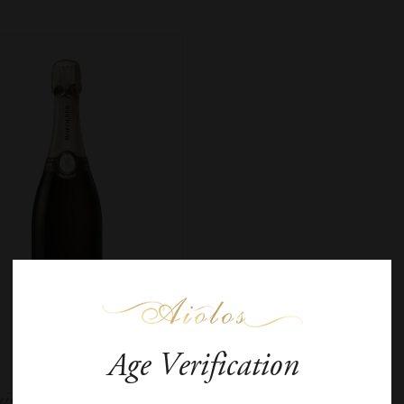
Age Verification
is Roederer Collection