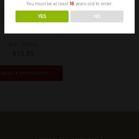
You must be at least
16
years old to enter.
YES
NO
N.V
-
750ml
€
53,50
ΙΑΒΑΣΤΕ ΠΕΡΙΣΣΟΤΕΡΑ