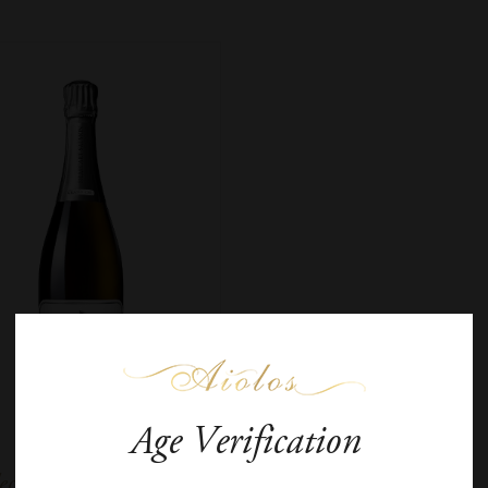
Age Verification
lecart Salmon Blanc de