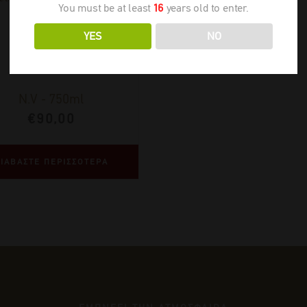
You must be at least
16
years old to enter.
Blanc N.V.
YES
NO
N.V
-
750ml
€
90,00
ΙΑΒΑΣΤΕ ΠΕΡΙΣΣΟΤΕΡΑ