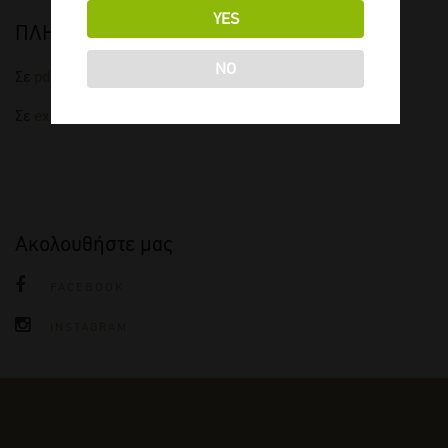
YES
ΠΛΗΡΗΣ ΤΙΜΟΚΑΤΑΛΟΓΟΣ
NO
Σε
pdf
Σε
excel
Ακολουθήστε μας
FACEBOOK
INSTAGRAM