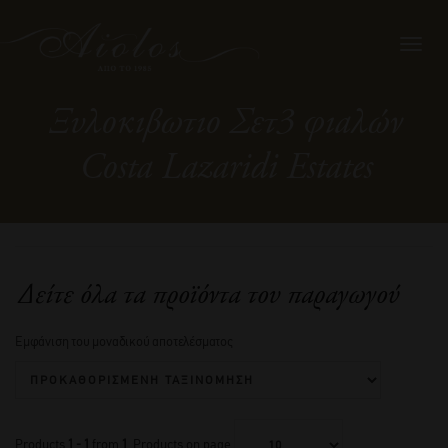
Toggl
navig
Ξυλοκιβωτιο Σετ3 φιαλών
Costa Lazaridi Estates
Δείτε όλα τα προϊόντα του παραγωγού
Εμφάνιση του μοναδικού αποτελέσματος
Products
1 - 1
from
1
. Products on page