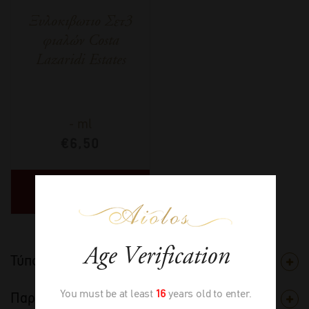
Ξυλοκιβωτιο Σετ3
φιαλών Costa
Lazaridi Estates
-
ml
€
6,50
ΔΙΑΒΑΣΤΕ
ΠΕΡΙΣΣΟΤΕΡΑ
Age Verification
Τύπος
You must be at least
16
years old to enter.
Παραγωγός