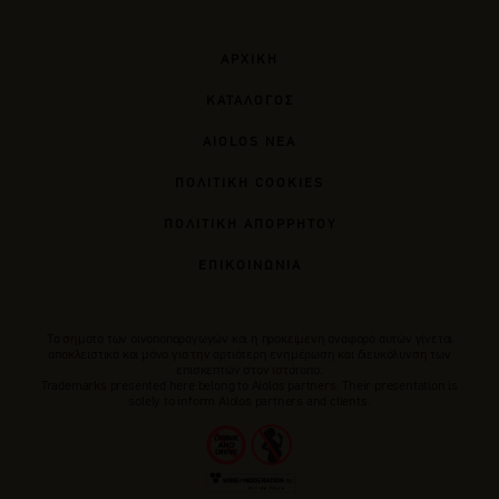
ΑΡΧΙΚΗ
ΚΑΤΑΛΟΓΟΣ
AIOLOS ΝΕΑ
ΠΟΛΙΤΙΚΗ COOKIES
ΠΟΛΙΤΙΚΗ ΑΠΟΡΡΗΤΟΥ
ΕΠΙΚΟΙΝΩΝΙΑ
Tα σήματα των οινοποπαραγωγών και η προκείμενη αναφορά αυτών γίνεται
αποκλειστικά και μόνο για την αρτιότερη ενημέρωση και διευκόλυνση των
επισκεπτών στον ιστότοπο.
Trademarks presented here belong to Αiolos partners. Their presentation is
solely to inform Aiolos partners and clients.