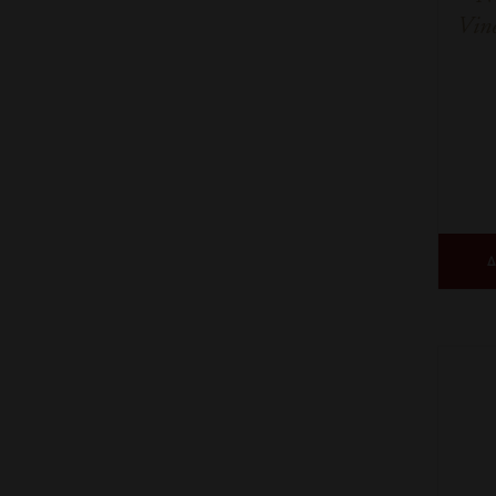
Vine
Δ