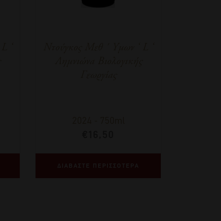
L ‘
Ντούγκος Μεθ ΄ Υμων ‘ L ‘
ς
Λημνιώνα Βιολογικής
Γεωργίας
2024
-
750ml
€
16,50
ΔΙΑΒΑΣΤΕ ΠΕΡΙΣΣΟΤΕΡΑ