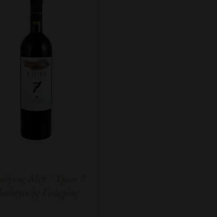
ούγκος Μεθ ΄ Υμων 7
ιολογικής Γεωργίας