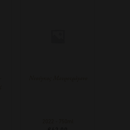
-
Ντούγκος Μαυροτράγανο
ς
2022
-
750ml
€
42,00