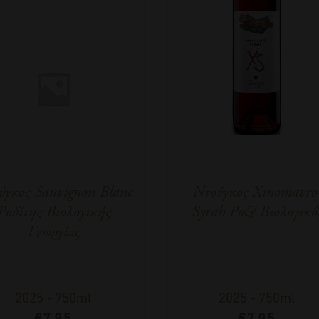
ύγκος Sauvignon Blanc
Ντούγκος Xinomavro
Ροδίτης Βιολογικής
Syrah Ροζέ Βιολογικό
Γεωργίας
2025
-
750ml
2025
-
750ml
€
7,95
€
7,95